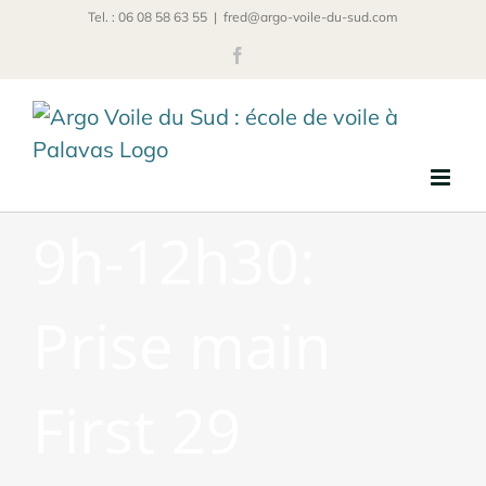
Passer
Tel. : 06 08 58 63 55
|
fred@argo-voile-du-sud.com
au
Facebook
contenu
9h-12h30:
Prise main
First 29