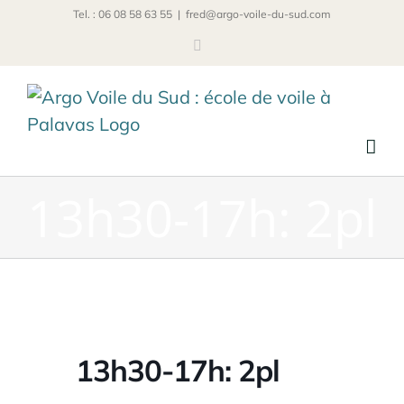
Passer
Tel. : 06 08 58 63 55
|
fred@argo-voile-du-sud.com
au
Facebook
contenu
13h30-17h: 2pl
13h30-17h: 2pl